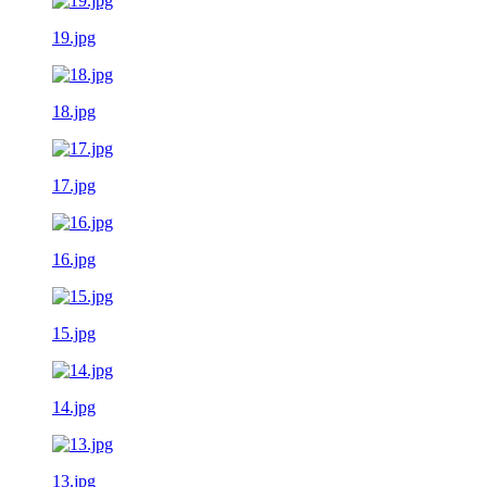
19.jpg
18.jpg
17.jpg
16.jpg
15.jpg
14.jpg
13.jpg