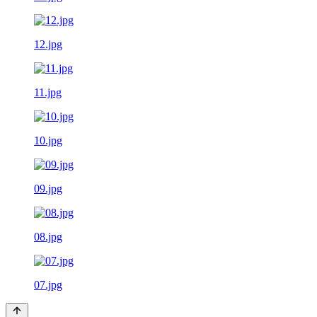
12.jpg
11.jpg
10.jpg
09.jpg
08.jpg
07.jpg