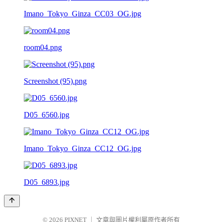
Imano_Tokyo_Ginza_CC03_OG.jpg
room04.png
Screenshot (95).png
D05_6560.jpg
Imano_Tokyo_Ginza_CC12_OG.jpg
D05_6893.jpg
© 2026
PIXNET
｜
文章與圖片權利屬原作者所有