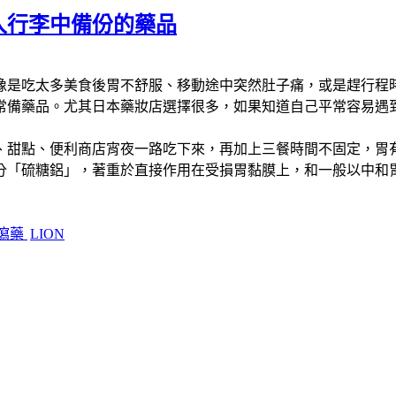
入行李中備份的藥品
像是吃太多美食後胃不舒服、移動途中突然肚子痛，或是趕行程
常備藥品。尤其日本藥妝店選擇很多，如果知道自己平常容易遇
點、便利商店宵夜一路吃下來，再加上三餐時間不固定，胃有時候
分「硫糖鋁」，著重於直接作用在受損胃黏膜上，和一般以中和
瀉藥
LION