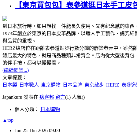
【東京買包包】表參道逛日本手工皮包
到日本旅行時，如果想找一件能長久使用、又有紀念感的東西
1973年創立於東京的日本皮革品牌，以職人手工製作、講究
與品質的重視。
HERZ總店位在距離表參道站步行數分鐘的靜謐巷弄中，雖
總店最大的特色，就是商品種類非常齊全。店內從大型後背包
的伴手禮，都可以慢慢看。
(繼續閱讀...)
文章標籤：
日本製
日本職人
東京購物
日本品牌
東京散步
HERZ
表參道
Japankuru 發表在
痞客邦
留言
(1)
人氣(
)
個人分類：
日本購物
▲top
Jun
25
Thu
2026
09:00