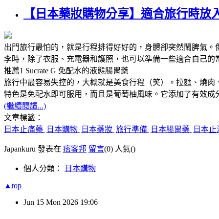
【日本藥妝購物分享】適合旅行時放
出門旅行最怕的，就是行程排得好好的，身體卻突然鬧脾氣。
李時，除了衣服、充電器和護照，也可以準備一些適合自己的
推薦1 Sucrate G 免配水的液態腸胃藥
旅行中最容易失控的，大概就是美食行程（笑）。拉麵、燒肉、甜
特色是免配水即可服用，而且是葡萄柚風味。它添加了有效成
(繼續閱讀...)
文章標籤：
日本止痛藥
日本購物
日本藥妝
旅行準備
日本腸胃藥
日本止
Japankuru 發表在
痞客邦
留言
(0)
人氣(
)
個人分類：
日本購物
▲top
Jun
15
Mon
2026
19:06