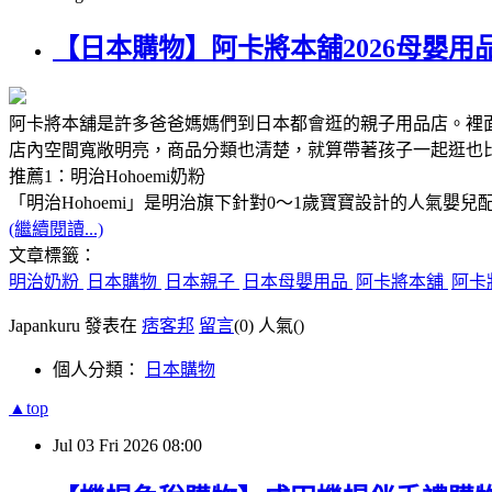
【日本購物】阿卡將本舖2026母嬰用
阿卡將本舖是許多爸爸媽媽們到日本都會逛的親子用品店。裡
店內空間寬敞明亮，商品分類也清楚，就算帶著孩子一起逛也
推薦1：明治Hohoemi奶粉
「明治Hohoemi」是明治旗下針對0～1歲寶寶設計的人
(繼續閱讀...)
文章標籤：
明治奶粉
日本購物
日本親子
日本母嬰用品
阿卡將本舖
阿卡
Japankuru 發表在
痞客邦
留言
(0)
人氣(
)
個人分類：
日本購物
▲top
Jul
03
Fri
2026
08:00