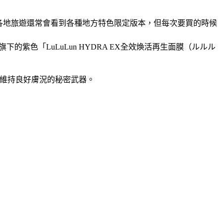
本各地旅遊還常會看到各種地方特色限定版本，但每次要買的時候
n旗下的紫色
「LuLuLun HYDRA EX全效煥活再生面膜（ルルル
常維持良好膚況的秘密武器。