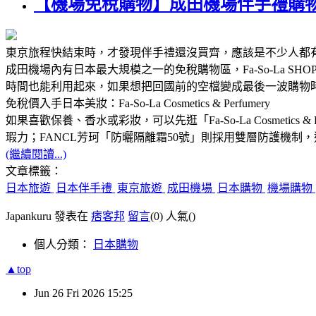
【機場免稅購物】成田機場伴手禮購
東京旅程快結束時，才發現伴手禮還沒買齊，應該是不少人都
成田機場內有日本最大規模之一的免稅購物區，Fa-So-La 
時間也能利用起來，如果想把回國前的空檔變成最後一波購物
免稅價入手日本美妝：Fa-So-La Cosmetics & Perfumery
如果喜歡保養、香水或彩妝，可以先逛「Fa-So-La Cosmetic
瑕力；FANCL芳珂「防曬隔離霜50號」則採用雙層防護機制
(繼續閱讀...)
文章標籤：
日本旅遊
日本伴手禮
東京旅遊
成田機場
日本購物
機場購物
Japankuru 發表在
痞客邦
留言
(0)
人氣(
)
個人分類：
日本購物
▲top
Jun
26
Fri
2026
15:25