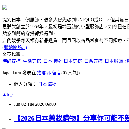
提到日本平價服飾，很多人會先想到UNIQLO或GU，但其
思夢樂創立於1953年，最初是埼玉縣的小型服飾店，如今已在日
然系到簡約穿搭都找得到。
店
內幾乎每天都有新品進貨，而且同款商品常會有不同顏色、
(繼續閱讀...)
文章標籤：
時尚穿搭
生活穿搭
日本購物
日本穿搭
日系穿搭
日本服飾
Japankuru 發表在
痞客邦
留言
(0)
人氣(
)
個人分類：
日本購物
▲top
Jun
02
Tue
2026
09:00
【2026日本藥妝購物】分享你可能