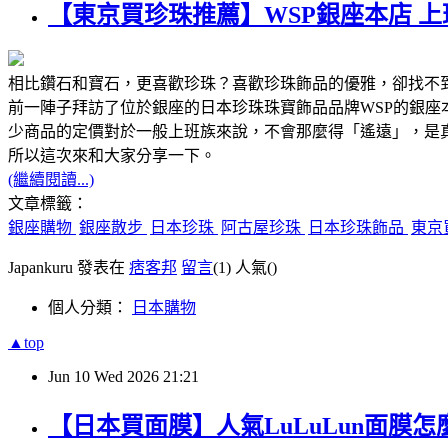
【東京買珍珠推薦】WSP銀座本店 
相比鑽石和寶石，更喜歡珍珠？喜歡珍珠飾品的優雅，卻找不
前一陣子拜訪了位於銀座的日本珍珠珠寶飾品品牌WSP的銀
少商品的定價對於一般上班族來說，不會那麼得「遙遠」，是
所以這次來和大家分享一下。
(繼續閱讀...)
文章標籤：
銀座購物
銀座散步
日本珍珠
阿古屋珍珠
日本珍珠飾品
東京
Japankuru 發表在
痞客邦
留言
(1)
人氣(
)
個人分類：
日本購物
▲top
Jun
10
Wed
2026
21:21
【日本買面膜】人氣LuLuLun面膜