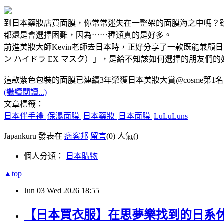
到日本藥妝店買面膜，你常常迷失在一整架的面膜海之中嗎？雖
都還是會選擇困難，因為⋯⋯種類真的是好多。
前進美妝大師Kevin老師去日本時，正好分享了一款既能兼顧日
ン ハイドラ EX マスク）」，是給不知該如何選擇的朋友們的
這款紫色包裝的面膜已連續3年榮獲日本美妝大賞@cosme第
(繼續閱讀...)
文章標籤：
日本伴手禮
保濕面膜
日本藥妝
日本面膜
LuLuLuns
Japankuru 發表在
痞客邦
留言
(0)
人氣(
)
個人分類：
日本購物
▲top
Jun
03
Wed
2026
18:55
【日本買衣服】在思夢樂找到的日系休