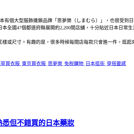
實日本有個大型服飾連鎖品牌「思夢樂（しまむら）」，也很受到
本全國47個都道府縣展開約2,200間店舖，十分貼近日本日常
花樣或尺寸。有趣的是，很多時候每間店每款只會進一件，逛起
淺草買衣服
東京買衣服
思夢樂
免稅購物
日本逛街
穿搭靈感
不熟悉但不錯買的日本藥妝