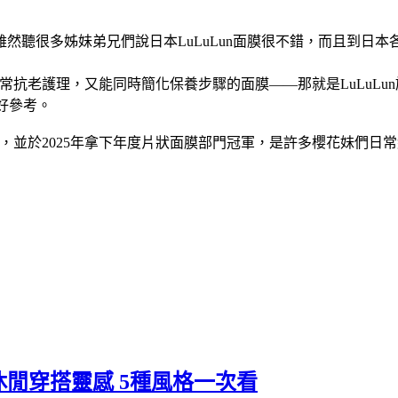
然聽很多姊妹弟兄們說日本LuLuLun面膜很不錯，而且到日
常抗老護理，又能同時簡化保養步驟的面膜——那就是LuLuLu
好參考。
1名，並於2025年拿下年度片狀面膜部門冠軍，是許多櫻花妹們日
閒穿搭靈感 5種風格一次看